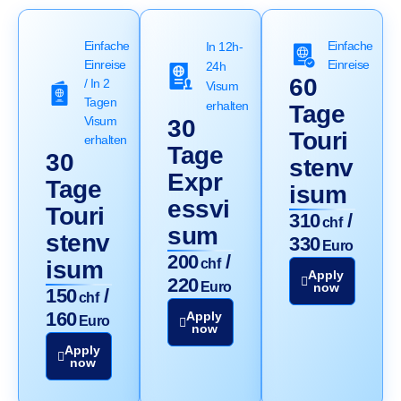
Einfache
Einfache
In 12h-
Einreise
Einreise
24h
60
/ In 2
Visum
Tagen
erhalten
Tage
Visum
30
Touri
erhalten
Tage
30
stenv
Expr
Tage
isum
essvi
Touri
310
/
chf
sum
stenv
330
Euro
200
/
isum
chf
Apply
220
Euro
now
150
/
chf
160
Apply
Euro
now
Apply
now